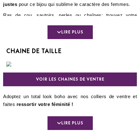
justes
pour ce bijou qui sublime le caractère des femmes.
Ras de cou, sautoirs, perles ou chaînes: trouvez votre
bonheur pour chaque instant de la journée 🙂
LIRE PLUS
CHAINE DE TAILLE
VOIR LES CHAINES DE VENTRE
Adoptez un total look boho avec nos colliers de ventre et
faites
ressortir votre féminité !
En plus de cela, c’est aussi l’occasion d’accorder votre
chaine de taille en plaqué or ou en argent avec votre piercing
LIRE PLUS
préféré.