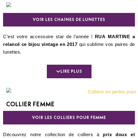
VOIR LES CHAINES DE LUNETTES
C’est votre accessoire star de l’année !
RUA MARTINE a
relancé ce bijou vintage en 2017
qui sublime vos paires de
lunettes.
Nos bijoux vintage sont
fabriqués en France
à partir de
pierres naturelles et semi-précieuses.
LIRE PLUS
Bijoux de lunettes le jour, votre chaine se transforme en
collier le soir grâce à notre
système de double fermoirs
!
COLLIER FEMME
VOIR LES COLLIERS POUR FEMME
Découvrez notre collection de colliers à
prix doux et