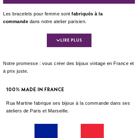
Les bracelets pour femme sont
fabriqués à la
commande
dans notre atelier parisien.
Vous retrouverez les couleurs vives de la vie comme dans
tous les bijoux de Rua Martine.
LIRE PLUS
Beaucoup de créations en
perles
et en
métal
sont proposés
pour plaire à un maximum de Martinettes. Vous trouverez
Notre promesse : vous créer des bijoux vintage en France et
également beaucoup d’idée d’
accumulation
en parcourant
à prix juste.
nos fiches produits.
100% MADE IN FRANCE
Rua Martine fabrique ses bijoux à la commande dans ses
ateliers de Paris et Marseille.